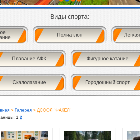
Виды спорта:
ое
Полиатлон
Легкая
ание
Плавание АФК
Фигурное катание
Скалолазание
Городошный спорт
авная
>
Галерея
> ДСООЛ "ФАКЕЛ"
раницы: 1
2