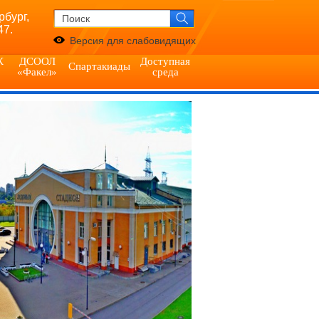
рбург,
47.
Версия для слабовидящих
К
ДСООЛ
Доступная
Спартакиады
«Факел»
среда