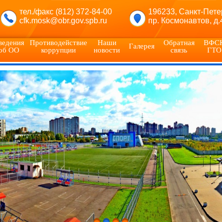
тел./факс (812) 372-84-00
196233, Санкт-Пете
cfk.mosk@obr.gov.spb.ru
пр. Космонавтов, д.
ведения
Противодействие
Наши
Обратная
ВФС
Галерея
об ОО
коррупции
новости
связь
ГТО