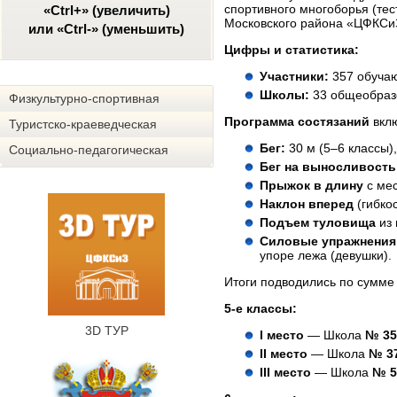
спортивного многоборья (те
«Ctrl+» (увеличить)
Московского района «ЦФКСиЗ
или «Ctrl-» (уменьшить)
Цифры и статистика:
Участники:
357 обучаю
Школы:
33 общеобразо
Физкультурно-спортивная
Программа состязаний
вклю
Туристско-краеведческая
Бег:
30 м (5–6 классы),
Социально-педагогическая
Бег на выносливость
Прыжок в длину
с мес
Наклон вперед
(гибкос
Подъем туловища
из 
Силовые упражнения
упоре лежа (девушки).
Итоги подводились по сумме
5-е классы:
3D ТУР
I место
— Школа
№ 35
II место
— Школа
№ 3
III место
— Школа
№ 5