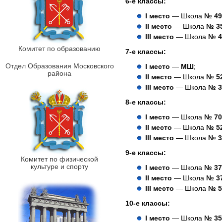
6-е классы:
I место
— Школа
№ 49
II место
— Школа
№ 3
III место
— Школа
№ 4
Комитет по образованию
7-е классы:
Отдел Образования Московского
I место
—
МШ
;
района
II место
— Школа
№ 5
III место
— Школа
№ 3
8-е классы:
I место
— Школа
№ 70
II место
— Школа
№ 5
III место
— Школа
№ 3
9-е классы:
Комитет по физической
культуре и спорту
I место
— Школа
№ 37
II место
— Школа
№ 3
III место
— Школа
№ 5
10-е классы:
I место
— Школа
№ 35