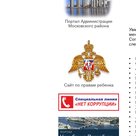
Портал Администрации
Московского района
Ува
мен
Сог
сл
• Г
• С
• А
• 
• М
• Р
Сайт по правам ребенка
• С
• 
• 
• П
• 
• 
• Л
• С
• 
• В