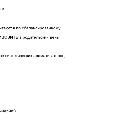
ям;
питаются по сбалансированному
ИВОЗИТЬ
в родительский день
ве синтетических ароматизаторов;
инарии;)