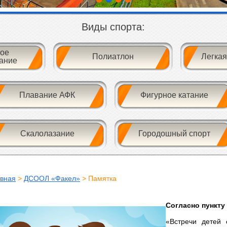
Виды спорта:
ое
Полиатлон
Легкая
ание
Плавание АФК
Фигурное катание
Скалолазание
Городошный спорт
авная
>
ДСООЛ «Факел»
> Памятка
Согласно пункту 
«Встречи детей 