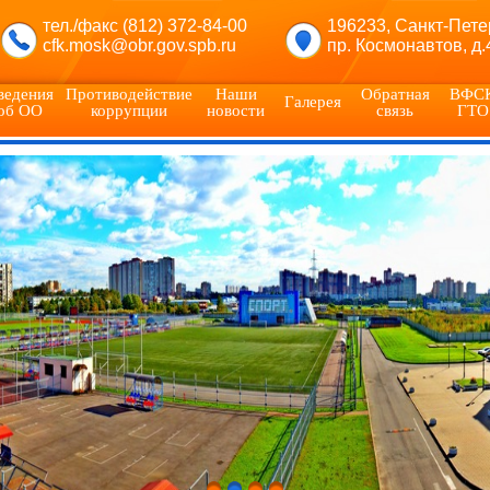
тел./факс (812) 372-84-00
196233, Санкт-Пете
cfk.mosk@obr.gov.spb.ru
пр. Космонавтов, д.
ведения
Противодействие
Наши
Обратная
ВФС
Галерея
об ОО
коррупции
новости
связь
ГТО