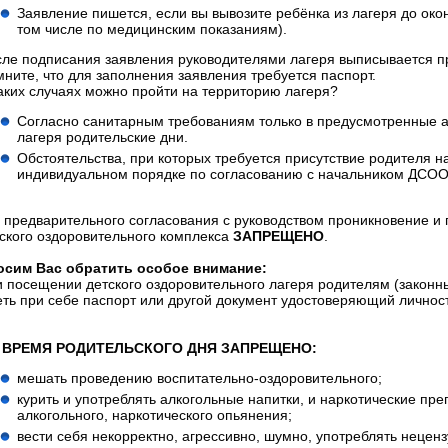
Заявление пишется, если вы вывозите ребёнка из лагеря до ок
том числе по медицинским показаниям).
ле подписания заявления руководителями лагеря выписывается пр
ните, что для заполнения заявления требуется паспорт.
аких случаях можно пройти на территорию лагеря?
Согласно санитарным требованиям только в предусмотренные 
лагеря родительские дни.
Обстоятельства, при которых требуется присутствие родителя на
индивидуальном порядке по согласованию с начальником ДСО
 предварительного согласования с руководством проникновение и
ского оздоровительного комплекса
ЗАПРЕЩЕНО
.
осим Вас обратить особое внимание:
 посещении детского оздоровительного лагеря родителям (закон
ть при себе паспорт или другой документ удостоверяющий личност
 ВРЕМЯ РОДИТЕЛЬСКОГО ДНЯ ЗАПРЕЩЕНО:
мешать проведению воспитательно-оздоровительного;
курить и употреблять алкогольные напитки, и наркотические пре
алкогольного, наркотического опьянения;
вести себя некорректно, агрессивно, шумно, употреблять нецен