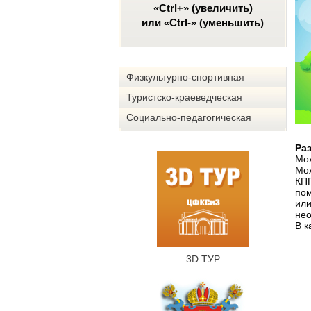
«Ctrl+» (увеличить)
или «Ctrl-» (уменьшить)
Физкультурно-спортивная
Туристско-краеведческая
Социально-педагогическая
Ра
Мож
Мож
КПП
пом
или
нео
В к
3D ТУР