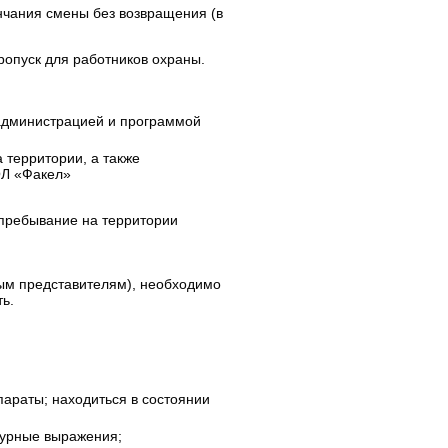
ончания смены без возвращения (в
опуск для работников охраны.
администрацией и программой
 территории, а также
ОЛ «Факел»
 пребывание на территории
ным представителям), необходимо
ь.
параты; находиться в состоянии
зурные выражения;