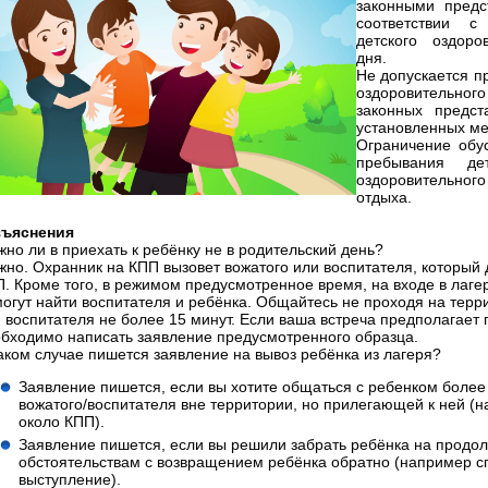
законными предс
соответствии с
детского оздоро
дня.
Не допускается п
оздоровительного
законных предст
установленных ме
Ограничение обу
пребывания де
оздоровительног
отдыха.
зъяснения
но ли в приехать к ребёнку не в родительский день?
но. Охранник на КПП вызовет вожатого или воспитателя, который 
. Кроме того, в режимом предусмотренное время, на входе в лаге
огут найти воспитателя и ребёнка. Общайтесь не проходя на терри
 воспитателя не более 15 минут. Если ваша встреча предполагает
бходимо написать заявление предусмотренного образца.
аком случае пишется заявление на вывоз ребёнка из лагеря?
Заявление пишется, если вы хотите общаться с ребенком более 
вожатого/воспитателя вне территории, но прилегающей к ней (
около КПП).
Заявление пишется, если вы решили забрать ребёнка на продо
обстоятельствам с возвращением ребёнка обратно (например с
выступление).