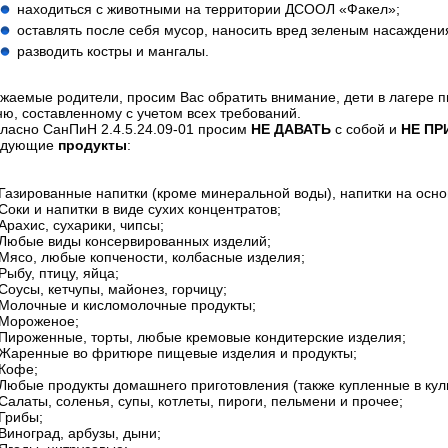
находиться с животными на территории ДСООЛ «Факел»;
оставлять после себя мусор, наносить вред зеленым насаждени
разводить костры и мангалы.
жаемые родители, просим Вас обратить внимание, дети в лагере 
ю, составленному с учетом всех требований.
ласно СанПиН 2.4.5.24.09-01 просим
НЕ ДАВАТЬ
с собой и
НЕ ПР
едующие
продукты
:
азированные напитки (кроме минеральной воды), напитки на осно
оки и напитки в виде сухих концентратов;
рахис, сухарики, чипсы;
Любые виды консервированных изделий;
ясо, любые копчености, колбасные изделия;
ыбу, птицу, яйца;
оусы, кетчупы, майонез, горчицу;
Молочные и кисломолочные продукты;
Мороженое;
ироженные, торты, любые кремовые кондитерские изделия;
Жаренные во фритюре пищевые изделия и продукты;
Кофе;
юбые продукты домашнего приготовления (также купленные в кул
алаты, соленья, супы, котлеты, пироги, пельмени и прочее;
Грибы;
иноград, арбузы, дыни;