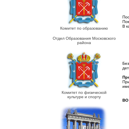
Пос
Пом
В к
Комитет по образованию
Отдел Образования Московского
района
Без
дет
Пр
При
име
Комитет по физической
культуре и спорту
ВО