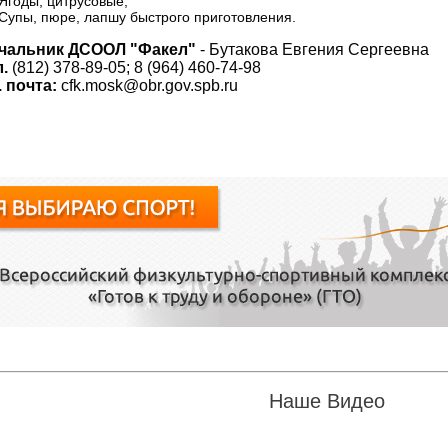
годы, цитрусовые;
упы, пюре, лапшу быстрого приготовления.
чальник ДСООЛ "Факел"
- Бутакова Евгения Сергеевна
л.
(812) 378-89-05; 8 (964) 460-74-98
. почта:
cfk.mosk@obr.gov.spb.ru
Наше Видео