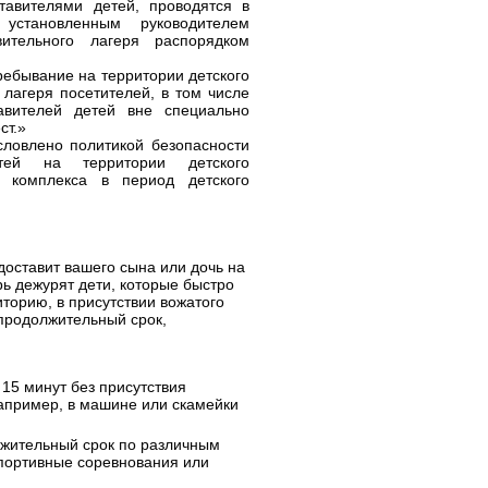
тавителями детей, проводятся в
 установленным руководителем
вительного лагеря распорядком
ребывание на территории детского
 лагеря посетителей, в том числе
авителей детей вне специально
ст.»
словлено политикой безопасности
тей на территории детского
о комплекса в период детского
доставит вашего сына или дочь на
рь дежурят дети, которые быстро
торию, в присутствии вожатого
 продолжительный срок,
15 минут без присутствия
например, в машине или скамейки
лжительный срок по различным
портивные соревнования или