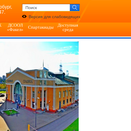
рбург,
47.
Версия для слабовидящих
К
ДСООЛ
Доступная
Спартакиады
«Факел»
среда