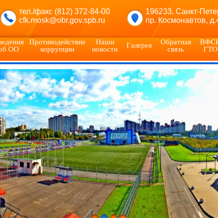
тел./факс (812) 372-84-00
196233, Санкт-Пете
cfk.mosk@obr.gov.spb.ru
пр. Космонавтов, д.
ведения
Противодействие
Наши
Обратная
ВФС
Галерея
об ОО
коррупции
новости
связь
ГТО