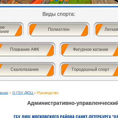
Виды спорта:
ое
Полиатлон
Легкая
ание
Плавание АФК
Фигурное катание
Скалолазание
Городошный спорт
авная
>
О ГБУ ДЮЦ
> Руководство
Административно-управленческий