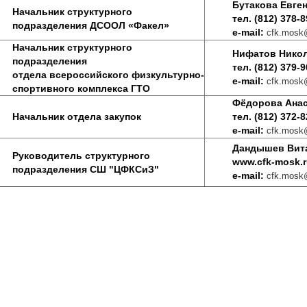
Бутакова Евге
Начальник структурного
тел. (812) 378-8
подразделения ДСООЛ «Факел»
e-mail:
cfk.mosk@
Начальник структурного
Нифатов Нико
подразделения
тел. (812) 379-9
отдела всероссийского физкультурно-
e-mail:
cfk.mosk@
спортивного комплекса ГТО
Фёдорова Анас
Начальник отдела закупок
тел. (812) 372-8
e-mail:
cfk.mosk@
Дандышев Вит
Руководитель
структурного
www.cfk-mosk.
подразделения
СШ "ЦФКСиЗ"
e-mail:
cfk.mosk@