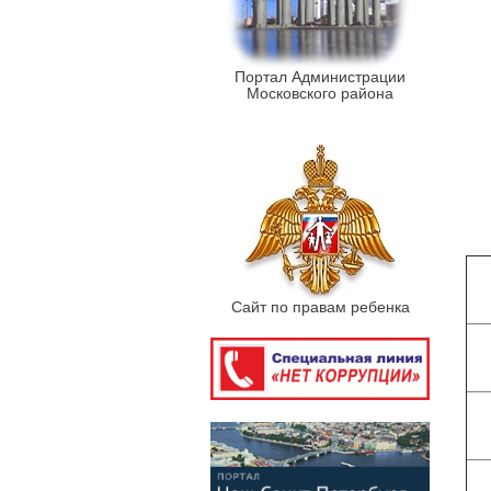
Портал Администрации
Московского района
Сайт по правам ребенка
З
б