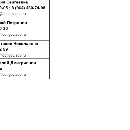
ния Сергеевна
9-05 ; 8 (964) 460-74-98
obr.gov.spb.ru
лай Петрович
0-30
obr.gov.spb.ru
тасия Николаевна
2-89
obr.gov.spb.ru
алий Дмитриевич
ru
f
obr.gov.spb.ru