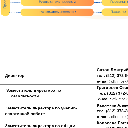
Сизов Дмитрий
Директор
тел.
(812)
372-8
e-mail:
cfk.mosk@
Григорьев Серге
аместитель директора по
тел.
(812)
372-
езопасности
e-mail:
cfk.mosk
Каряжкин Алек
Заместитель директора по учебно-
тел. (812) 378-2
спортивной работе
e-mail:
cfk.mosk@
Ковалева Евге
Заместитель директора по общим