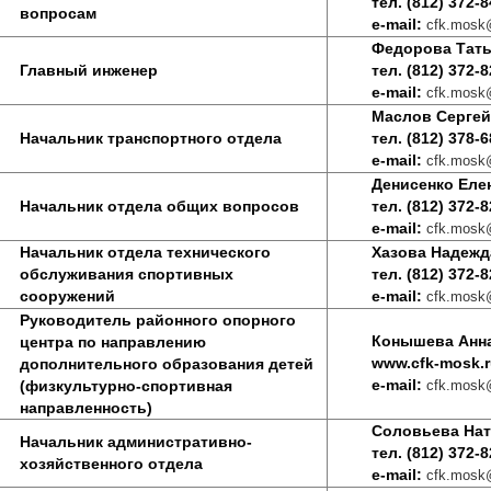
тел. (812) 372-8
вопросам
e-mail:
cfk.mosk@
Федорова Тать
Главный инженер
тел. (812) 372-8
e-mail:
cfk.mosk@
Маслов Сергей
Начальник транспортного отдела
тел. (812) 378-6
e-mail:
cfk.mosk@
Денисенко Еле
Начальник отдела общих вопросов
тел. (812) 372-8
e-mail:
cfk.mosk@
Начальник отдела технического
Хазова Надежд
обслуживания спортивных
тел. (812) 372-8
сооружений
e-mail:
cfk.mosk@
Руководитель районного опорного
Конышева Анн
центра по направлению
www.cfk-mosk.
дополнительного образования детей
e-mail:
(физкультурно-спортивная
cfk.mosk@
направленность)
Соловьева На
Начальник административно-
тел. (812) 372-8
хозяйственного отдела
e-mail:
cfk.mosk@