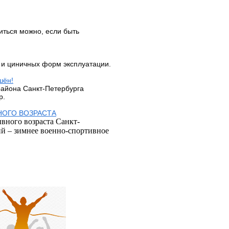
ться можно, если быть
 и циничных форм эксплуатации.
шён!
района Санкт-Петербурга
р.
НОГО ВОЗРАСТА
вного возраста Санкт-
ий –
зимнее
военно
-
спортивн
ое