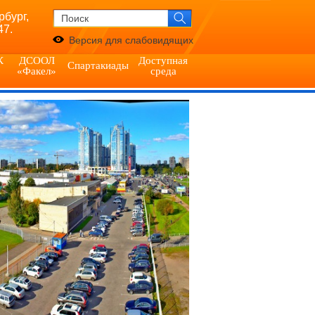
рбург,
47.
Версия для слабовидящих
К
ДСООЛ
Доступная
Спартакиады
«Факел»
среда