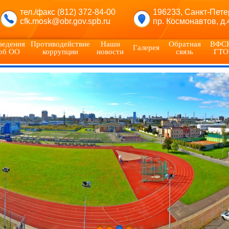
тел./факс (812) 372-84-00
196233, Санкт-Пете
cfk.mosk@obr.gov.spb.ru
пр. Космонавтов, д.
ведения
Противодействие
Наши
Обратная
ВФС
Галерея
об ОО
коррупции
новости
связь
ГТО