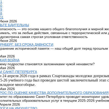
21
20
19
18
01
 Июня 2026
ДЬТЕ БДИТЕЛЬНЫ
опасность — это основа нашего общего благополучия и мирной жиз
имать, что за любые действия, связанные с террористической или
дусмотрена самая строгая уголовная ответственность
 Июня 2026
РНБЕРГ. БЕЗ СРОКА ДАВНОСТИ
ранение исторической памяти — наш общий долг перед прошлым
Мая 2026
ЖАЯ ВОЙНА
ему подростки становятся заложниками чужой ненависти?
Мая 2026
М САНКТ-ПЕТЕРБУРГА
и 24 апреля 2026 года в рамках Спартакиады молодежи допризы
5-26 учебного года был проведен шестой заключительный этап 
икладное многоборье.
Мая 2026
РОС ПО ОЦЕНКЕ КАЧЕСТВА ДОПОЛНИТЕЛЬНОГО ОБРАЗОВАНИЯ
итет по образованию Санкт-Петербурга проводит мониторинг удов
олнительных образовательных услуг в текущем 2025-2026 учебном 
Апреля 2026
ЛОГИ НА ИМУЩЕСТВО