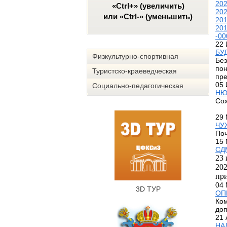
20
«Ctrl+» (увеличить)
20
или «Ctrl-» (уменьшить)
20
20
-00
22
БУ
Физкультурно-спортивная
Без
пон
Туристско-краеведческая
пре
05
Социально-педагогическая
НЮ
Сох
29 
ЧУ
Поч
15 
СД
23 
202
пр
04 
3D ТУР
ОП
Ком
доп
21 
НА