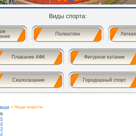
Виды спорта:
ое
Полиатлон
Легкая
ание
Плавание АФК
Фигурное катание
Скалолазание
Городошный спорт
авная
> Наши новости
26
25
24
23
22