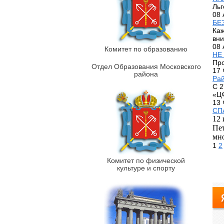
Льг
08 
БЕ
Каж
вни
08 
Комитет по образованию
НЕ
Про
Отдел Образования Московского
17 
района
Рай
С 2
«ЦФ
13 
СП
12 
Пет
мн
1
2
Комитет по физической
культуре и спорту