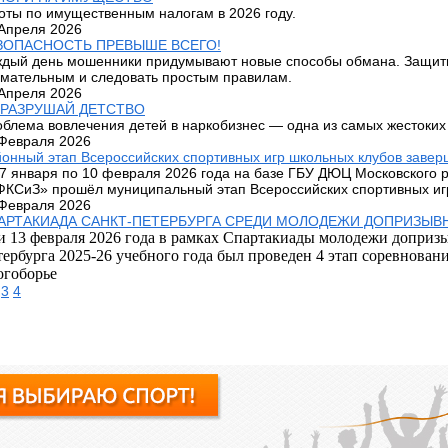
оты по имущественным налогам в 2026 году.
Апреля 2026
ЗОПАСНОСТЬ ПРЕВЫШЕ ВСЕГО!
дый день мошенники придумывают новые способы обмана. Защити
мательным и следовать простым правилам.
Апреля 2026
 РАЗРУШАЙ ДЕТСТВО
блема вовлечения детей в наркобизнес — одна из самых жестоких
Февраля 2026
онный этап Всероссийских спортивных игр школьных клубов завер
7 января по 10 февраля 2026 года на базе ГБУ ДЮЦ Московского 
КСиЗ» прошёл муниципальный этап Всероссийских спортивных иг
Февраля 2026
АРТАКИАДА САНКТ-ПЕТЕРБУРГА СРЕДИ МОЛОДЕЖИ ДОПРИЗЫВ
и 13 феврал
я 202
6
года
в рамках Спартакиады молодежи допризы
ербурга 202
5
-2
6
учебного года
был проведен
4
этап соревнован
огоб
орье
3
4